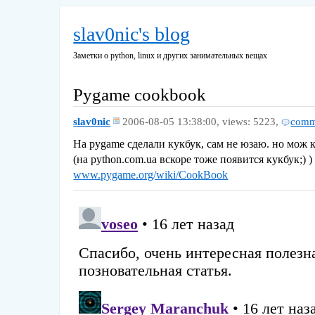
slav0nic's blog
Заметки о python, linux и других занимательных вещах
Pygame cookbook
slav0nic
2006-08-05 13:38:00,
views: 5223,
comm
На pygame сделали кукбук, сам не юзаю. но мож 
(на python.com.ua вскоре тоже появится кукбук;) )
www.pygame.org/wiki/CookBook