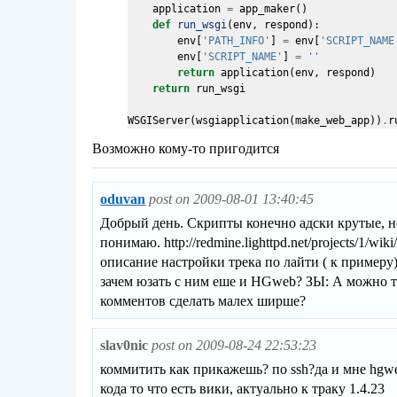
application
=
app_maker
()
def
run_wsgi
(
env
,
respond
):
env
[
'PATH_INFO'
]
=
env
[
'SCRIPT_NAME
env
[
'SCRIPT_NAME'
]
=
''
return
application
(
env
,
respond
)
return
run_wsgi
WSGIServer
(
wsgiapplication
(
make_web_app
))
.
r
Возможно кому-то пригодится
oduvan
post on 2009-08-01 13:40:45
Добрый день. Скрипты конечно адски крутые, но
понимаю. http://redmine.lighttpd.net/projects/1/wi
описание настройки трека по лайти ( к примеру).
зачем юзать с ним еше и HGweb? ЗЫ: А можно т
комментов сделать малех ширше?
slav0nic
post on 2009-08-24 22:53:23
коммитить как прикажешь? по ssh?да и мне hgw
кода то что есть вики, актуально к траку 1.4.23