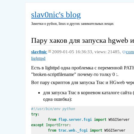
slav0nic's blog
Заметки о python, linux и других занимательных вещах
Пару хаков для запуска hgweb и 
slav0nic
2009-01-05 16:36:33,
views: 21485,
com
lighttpd
Есть в lighttpd одна проблемка с переменной PA
"broken-scriptfilename" почему-то толку 0 :.
Вот пару скриптов для запуска Trac и HGweb через
для запуска Trac в корневом каталоге сайта 
одна ошибка):
#!/usr/bin/env python
try
:
from
flup.server.fcgi
import
WSGIServer
except
ImportError
:
from
trac.web._fcgi
import
WSGIServer