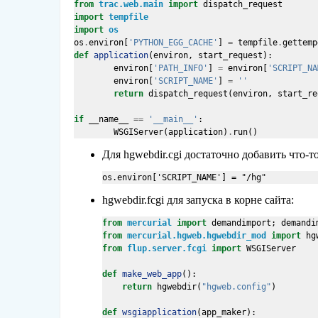
from
trac.web.main
import
dispatch_request
import
tempfile
import
os
os
.
environ
[
'PYTHON_EGG_CACHE'
]
=
tempfile
.
gettemp
def
application
(
environ
,
start_request
):
environ
[
'PATH_INFO'
]
=
environ
[
'SCRIPT_NA
environ
[
'SCRIPT_NAME'
]
=
''
return
dispatch_request
(
environ
,
start_re
if
__name__
==
'__main__'
:
WSGIServer
(
application
)
.
run
()
Для hgwebdir.cgi достаточно добавить что-то
hgwebdir.fcgi для запуска в корне сайта:
from
mercurial
import
demandimport
;
demandi
from
mercurial.hgweb.hgwebdir_mod
import
hg
from
flup.server.fcgi
import
WSGIServer
def
make_web_app
():
return
hgwebdir
(
"hgweb.config"
)
def
wsgiapplication
(
app_maker
):