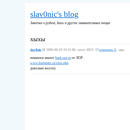
slav0nic's blog
Заметки о python, linux и других занимательных вещах
хыхы
slav0nic
2006-06-29 19:32:00,
views: 4823,
comments: 0
, tags:
появился аналог
bash.org.ru
от ЛОР:
www.lorquotes.ru/view.php
довольно весело)