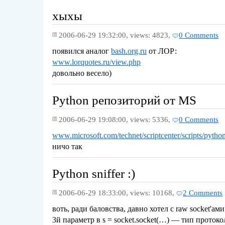
хыхы
2006-06-29 19:32:00,
views: 4823,
0 Comments
появился аналог
bash.org.ru
от ЛОР:
www.lorquotes.ru/view.php
довольно весело)
Python репозиторий от MS
2006-06-29 19:08:00,
views: 5336,
0 Comments
www.microsoft.com/technet/scriptcenter/scripts/pytho
ничо так
Python sniffer :)
2006-06-29 18:33:00,
views: 10168,
2 Comments
воть, ради баловства, давно хотел с raw socket'aм
3й параметр в s = socket.socket(…) — тип протокол