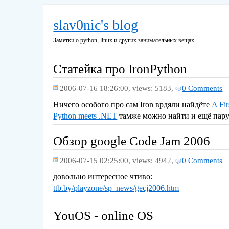
slav0nic's blog
Заметки о python, linux и других занимательных вещах
Статейка про IronPython
2006-07-16 18:26:00,
views: 5183,
0 Comments
Ничего особого про сам Iron врдяли найдёте
A Fir
Python meets .NET
тамже можно найти и ещё пару
Обзор google Code Jam 2006
2006-07-15 02:25:00,
views: 4942,
0 Comments
довольно интересное чтиво:
ttb.by/playzone/sp_news/gecj2006.htm
YouOS - online OS