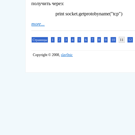
получить через:
print socket.getprotobyname("tcp")
more...
Страницы
1
2
3
4
5
6
7
8
9
10
11
12
Copyright © 2008,
slav0nic