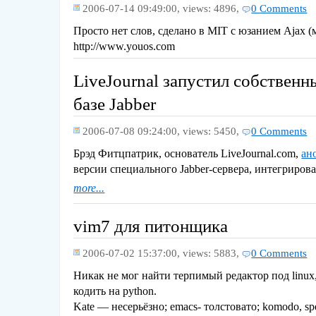
2006-07-14 09:49:00,
views: 4896,
0 Comments
Просто нет слов, сделано в MIT с юзанием Ajax (м
http://www.youos.com
LiveJournal запустил собствен
базе Jabber
2006-07-08 09:24:00,
views: 5450,
0 Comments
Брэд Фитцпатрик, основатель LiveJournal.com,
ан
версии специального Jabber-сервера, интегрирова
more...
vim7 для питонщика
2006-07-02 15:37:00,
views: 5883,
0 Comments
Никак не мог найти терпимый редактор под linux
кодить на python.
Kate — несерьёзно; emacs- толстовато; komodo, s